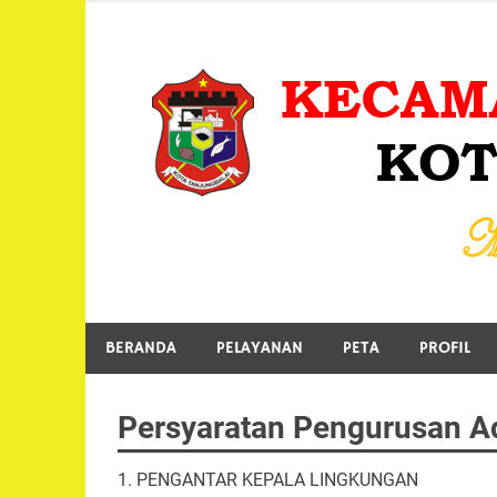
Skip
to
content
MENUJU TANJUNGBALAI EMAS
BERANDA
PELAYANAN
PETA
PROFIL
Persyaratan Pengurusan A
1. PENGANTAR KEPALA LINGKUNGAN