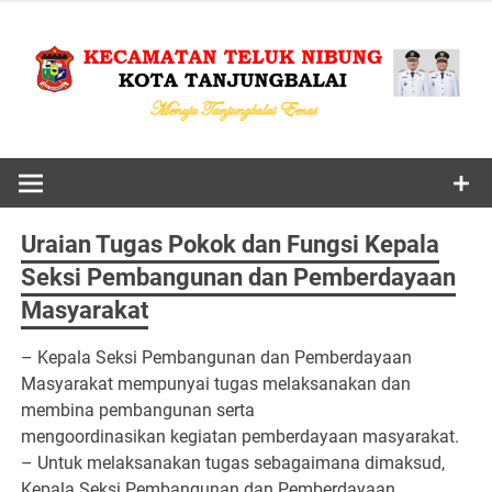
Skip
to
content
MENUJU TANJUNGBALAI EMAS
KECAMAT
TELUK NIB
Uraian Tugas Pokok dan Fungsi Kepala
KOTA
Seksi Pembangunan dan Pemberdayaan
Masyarakat
TANJUNGBA
– Kepala Seksi Pembangunan dan Pemberdayaan
Masyarakat mempunyai tugas melaksanakan dan
membina pembangunan serta
mengoordinasikan kegiatan pemberdayaan masyarakat.
– Untuk melaksanakan tugas sebagaimana dimaksud,
Kepala Seksi Pembangunan dan Pemberdayaan