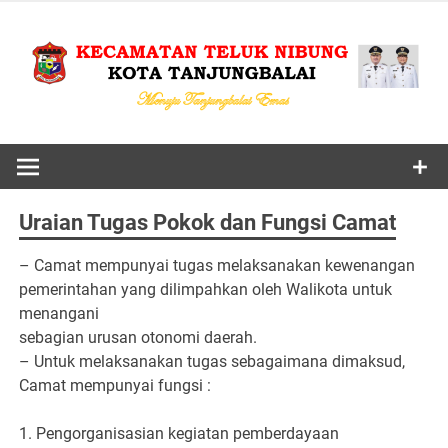
Skip
to
content
MENUJU TANJUNGBALAI EMAS
KECAMAT
TELUK NIB
Uraian Tugas Pokok dan Fungsi Camat
KOTA
– Camat mempunyai tugas melaksanakan kewenangan
pemerintahan yang dilimpahkan oleh Walikota untuk
TANJUNGBA
menangani
sebagian urusan otonomi daerah.
– Untuk melaksanakan tugas sebagaimana dimaksud,
Camat mempunyai fungsi :
1. Pengorganisasian kegiatan pemberdayaan