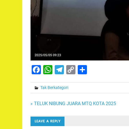
Facebook
WhatsApp
Telegram
Copy
Share
Link
Tak Berkategori
Navigasi
« TELUK NIBUNG JUARA MTQ KOTA 2025
pos
LEAVE A REPLY