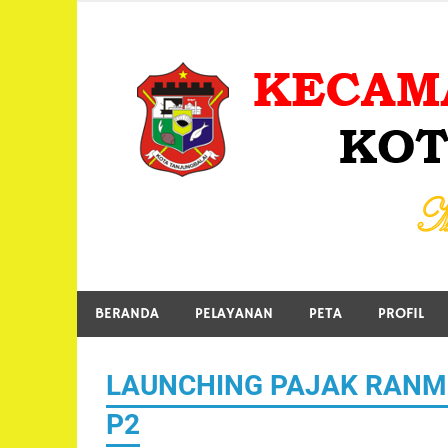
Skip
to
content
MENUJU TANJUNGBALAI EMAS
BERANDA
PELAYANAN
PETA
PROFIL
LAUNCHING PAJAK RANM
P2